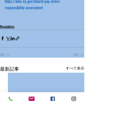
https://dmv.ny.gov/tickets/pay-driver-
responsibility-assessment
Regulations
最新記事
すべて表示