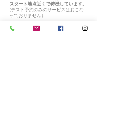
スタート地点近くで待機しています。
(テスト予約のみのサービスはおこな
っておりません）
『５時間講習修了証』の再発行
$20.00
路上テストまでにCertificateの紛失や
損傷で再発行が必要となった場合に有
料で発行致します。路上テスト当日は
発行できませんので ご注意下さい。
免許取得後のサービス
​免許を取得した後も、さまざまなサー
ビスをご提供いたします。
詳しくはこ
ちら
。