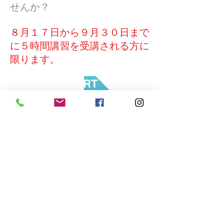
せんか？
８月１７日から９月３０日まで
に５時間講習を受講される方に
限ります。
START
36 West 44th Street, Suite 1011, New York, NY 10036
(212) 661-0434
© 2025 Fuji Driving School, Inc. All Rights Reserved.
info@FujiDrivingSchoolnyc.com