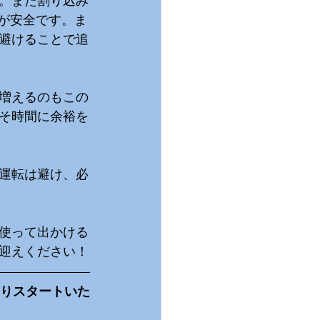
。また割り込み
のが安全です。ま
避けることで追
増えるのもこの
そ時間に余裕を
運転は避け、必
。
使って出かける
迎えください！
よりスタートいた