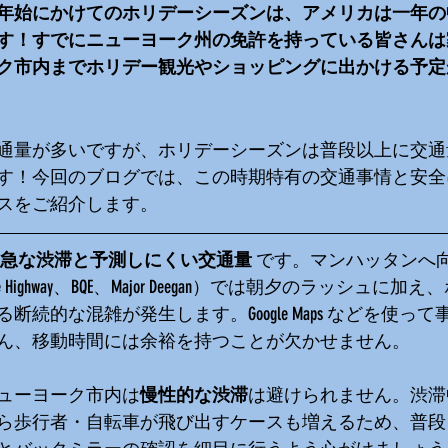
年始にかけてのホリデーシーズンは、アメリカは一年の
す！すでにニューヨーク州の免許を持っている皆さんは
ク市内までホリデー観光やショッピングに出かける予定
通量が多いですが、ホリデーシーズンは普段以上に交通
す！今回のブログでは、この時期特有の交通事情と安全
スをご紹介します。
急な渋滞と予測しにくい交通量 
です。マンハッタンへ
t Side Highway、BQE、Major Deegan）では朝夕のラッシ
断続的な混雑が発生します。Google Maps などを使っ
ん、移動時間には余裕を持つことが欠かせません。
ューヨーク市内は
慢性的な渋滞
は避けられません。渋滞
ら歩行者・自転車が飛び出すケースも増えるため、普段