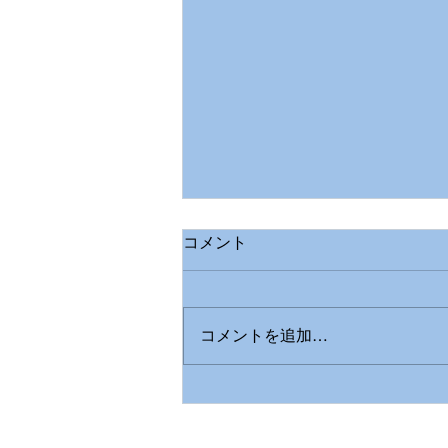
コメント
コメントを追加…
NY近郊ライトショー巡りと夜
間運転のポイント✨