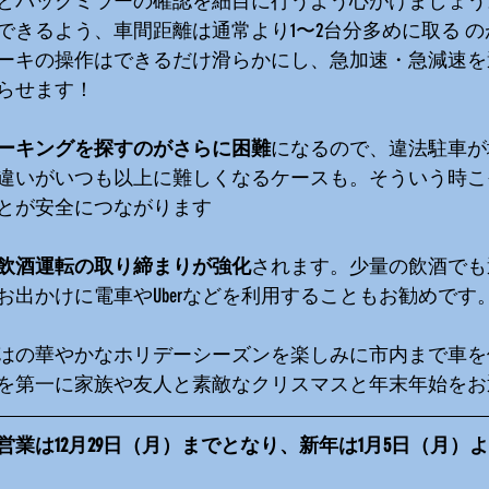
とバックミラーの確認を細目に行うよう心がけましょう
できるよう、車間距離は通常より1〜2台分多めに取る 
ーキの操作はできるだけ滑らかにし、急加速・急減速を
らせます！
ーキングを探すのがさらに困難
になるので、違法駐車が
違いがいつも以上に難しくなるケースも。そういう時こ
とが安全につながります
飲酒運転の取り締まりが強化
されます。少量の飲酒でも
お出かけに電車やUberなどを利用することもお勧めです
はの華やかなホリデーシーズンを楽しみに市内まで車を
を第一に家族や友人と素敵なクリスマスと年末年始をお
業は12月29日（月）までとなり、新年は1月5日（月）